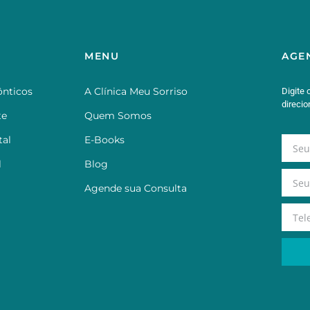
MENU
AGE
nticos
A Clínica Meu Sorriso
Digite 
direci
te
Quem Somos
al
E-Books
l
Blog
Agende sua Consulta