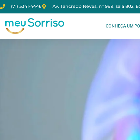
(71) 3341-4446
Av. Tancredo Neves, n° 999, sala 802, 
CONHEÇA UM PO