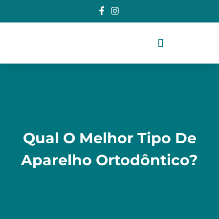
CONHEÇA UM POUCO DA HISTÓRIA DA MEU SORRISO
Qual O Melhor Tipo De
Aparelho Ortodôntico?